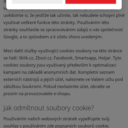
dispozici. Můžete odmítnout používání souborů cookies
volbou v příslušném nastavení ve vašem prohlížeči, avšak
uvědomte si, že jestliže tak učiníte, tak nebudete schopni plně
využívat veškeré funkce této stránky. Používáním této
stránky souhlasíte se zpracováváním údajů o vás společností
Google, a to způsobem a k účelu shora uvedeným.
Mezi další služby využívající cookies soubory na této stránce
se řadí: Sklik.cz, Zbozi.cz, Facebook, Smartsapp, Hotjar. Tyto
cookies soubory jsou využívaný především k optimalizaci
kampaní na základě anonymních dat. Kompletní seznam
externích nástrojů a jejich účel, naleznete ve Vašem účtu pod
záložkou Soukromí. Pokud nevlastníte účet, obraťte se
prosím na provozovatele e-shopu.
Jak odmítnout soubory cookie?
Používáním našich webových stránek vyjadřujete svůj
souhlas s používáním zde popsaných souborů cookie.